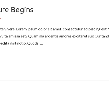
ure Begins
el
ate vivere. Lorem ipsum dolor sit amet, consectetur adipiscing elit
lara vita amissa est? Quam illa ardentis amores excitaret sui! Cur 
pedita distinctio. Quodsi …