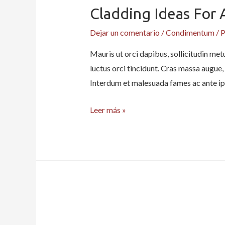
Cladding Ideas For 
Dejar un comentario
/
Condimentum
/ 
Mauris ut orci dapibus, sollicitudin metu
luctus orci tincidunt. Cras massa augue, 
Interdum et malesuada fames ac ante ip
Cladding
Leer más »
Ideas
for
Australian
Houses