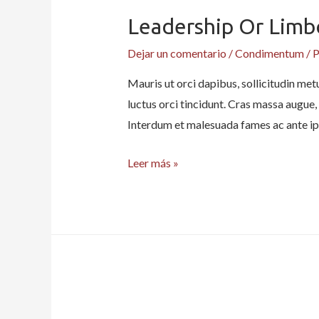
Leadership Or Limbo
Dejar un comentario
/
Condimentum
/ 
Mauris ut orci dapibus, sollicitudin metu
luctus orci tincidunt. Cras massa augue, 
Interdum et malesuada fames ac ante ip
Leadership
Leer más »
or
limbo:
Moving
to
building
green’s
next