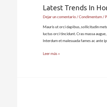
Office
Latest Trends In H
Dejar un comentario
/
Condimentum
/ 
Mauris ut orci dapibus, sollicitudin metu
luctus orci tincidunt. Cras massa augue, 
Interdum et malesuada fames ac ante ip
Latest
Leer más »
Trends
in
Home
Remodelling
and
Design