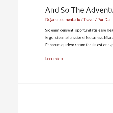
level
And So The Advent
Dejar un comentario
/
Travel
/ Por
Dani
Sic enim censent, oportunitatis esse be
Ergo, si semel tristior effectus est, hi
Et harum quidem rerum facilis est et ex
And
Leer más »
so
the
adventure
begins