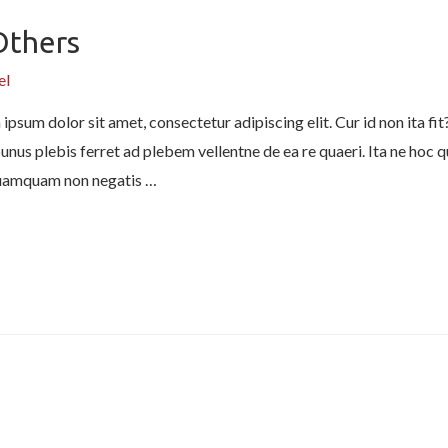
Others
el
psum dolor sit amet, consectetur adipiscing elit. Cur id non ita fit
ibunus plebis ferret ad plebem vellentne de ea re quaeri. Ita ne hoc
. Quamquam non negatis …