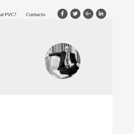
ué PVC?
Contacto