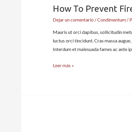
How To Prevent Fir
Dejar un comentario
/
Condimentum
/ 
Mauris ut orci dapibus, sollicitudin metu
luctus orci tincidunt. Cras massa augue, 
Interdum et malesuada fames ac ante ip
How
Leer más »
to
Prevent
Fire
Hazards
at
Home
and