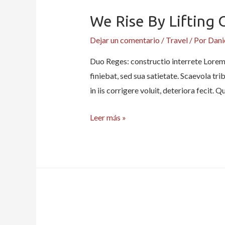
We Rise By Lifting 
Dejar un comentario
/
Travel
/ Por
Dani
Duo Reges: constructio interrete Lorem i
finiebat, sed sua satietate. Scaevola tr
in iis corrigere voluit, deteriora fecit
We
Leer más »
rise
by
lifting
others