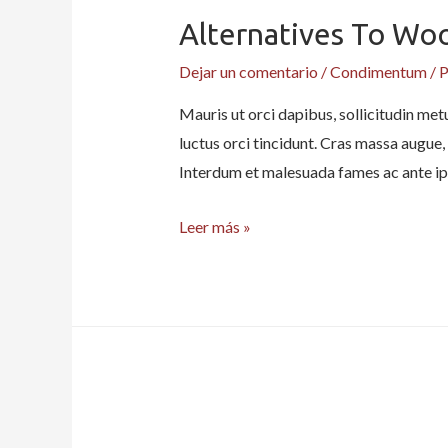
Alternatives To Woo
Dejar un comentario
/
Condimentum
/ 
Mauris ut orci dapibus, sollicitudin metu
luctus orci tincidunt. Cras massa augue, 
Interdum et malesuada fames ac ante ip
Alternatives
Leer más »
to
Wood
in
Construction