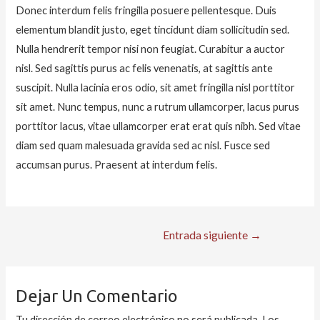
Donec interdum felis fringilla posuere pellentesque. Duis
elementum blandit justo, eget tincidunt diam sollicitudin sed.
Nulla hendrerit tempor nisi non feugiat. Curabitur a auctor
nisl. Sed sagittis purus ac felis venenatis, at sagittis ante
suscipit. Nulla lacinia eros odio, sit amet fringilla nisl porttitor
sit amet. Nunc tempus, nunc a rutrum ullamcorper, lacus purus
porttitor lacus, vitae ullamcorper erat erat quis nibh. Sed vitae
diam sed quam malesuada gravida sed ac nisl. Fusce sed
accumsan purus. Praesent at interdum felis.
Navegación
Entrada siguiente
→
De
Entradas
Dejar Un Comentario
Tu dirección de correo electrónico no será publicada.
Los