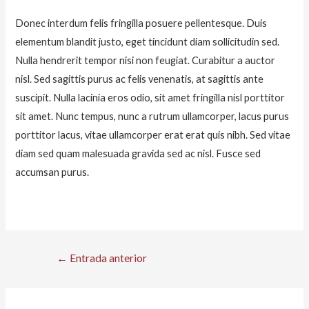
Donec interdum felis fringilla posuere pellentesque. Duis
elementum blandit justo, eget tincidunt diam sollicitudin sed.
Nulla hendrerit tempor nisi non feugiat. Curabitur a auctor
nisl. Sed sagittis purus ac felis venenatis, at sagittis ante
suscipit. Nulla lacinia eros odio, sit amet fringilla nisl porttitor
sit amet. Nunc tempus, nunc a rutrum ullamcorper, lacus purus
porttitor lacus, vitae ullamcorper erat erat quis nibh. Sed vitae
diam sed quam malesuada gravida sed ac nisl. Fusce sed
accumsan purus.
Navegación
←
Entrada anterior
De
Entradas