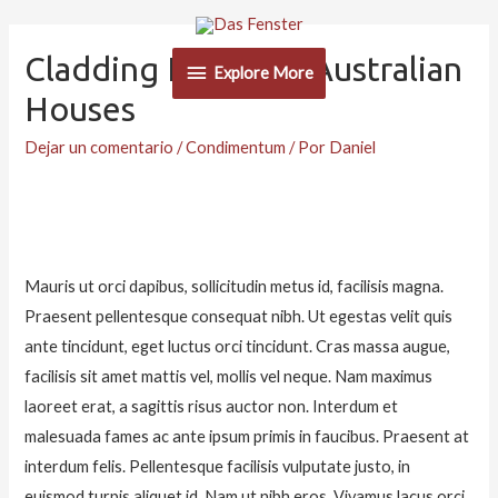
Cladding Ideas For Australian
Explore
Explore More
Houses
More
Dejar un comentario
/
Condimentum
/ Por
Daniel
Mauris ut orci dapibus, sollicitudin metus id, facilisis magna.
Praesent pellentesque consequat nibh. Ut egestas velit quis
ante tincidunt, eget luctus orci tincidunt. Cras massa augue,
facilisis sit amet mattis vel, mollis vel neque. Nam maximus
laoreet erat, a sagittis risus auctor non. Interdum et
malesuada fames ac ante ipsum primis in faucibus. Praesent at
interdum felis. Pellentesque facilisis vulputate justo, in
euismod turpis aliquet id. Nam ut nibh eros. Vivamus lacus orci,